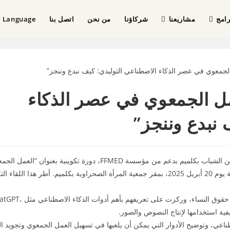
امج
مشاريعنا
شركاؤنا
من نحن
اتصل بنا
Language
عمل الجمعوي في عصر الذكاء
 نبدع وننجز”
في إطار مشروع “تعزيز قدرات النساء”، نظمت جمعية المبدعين الشباب بكلميم بدعم من مؤسسة FFMED، دورة تكوينية ب
عصر الذكاء الاصطناعي التوليدي: كيف نبدع وننجز”، وذلك عشية يوم 20 أبريل 2025، بمقر جمعية المرأة الصحراوية بكلميم. أطر هذا الل
استهدفت الدورة رئيسات ورؤساء الجمعيات العاملة في مجال حقوق النساء، وركزت على تعريفهم بأ
اصطناعي، وتوضيح الأدوار التي يمكن أن يلعبها في تسهيل العمل الجمعوي وتجويد 