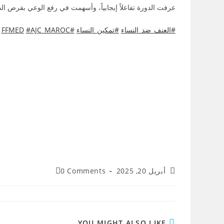
عرفت الدورة تفاعلاً إيجابياً، وأسهمت في رفع الوعي بفرص ال
#العنف_ضد_النساء
#تمكين_النساء
#FFMED
#AJC_MAROC
أبريل 20, 2025
0 Comments
YOU MIGHT ALSO LIKE