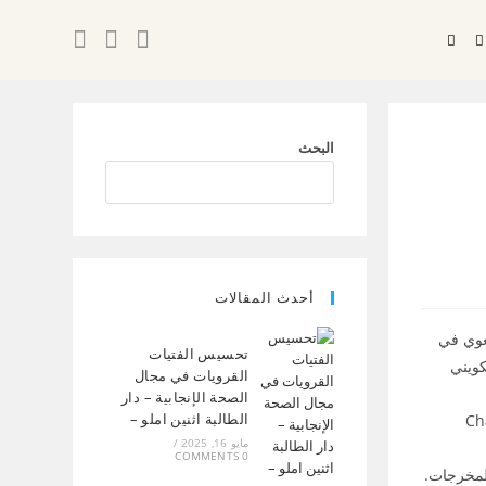
البحث
أحدث المقالات
عنوان “العمل الجمعوي في
تحسيس الفتيات
قاء التكويني
القرويات في مجال
الصحة الإنجابية – دار
الطالبة اثنين املو –
هم أدوات الذكاء الاصطناعي مثل ChatGPT،
مايو 16, 2025
/
0 COMMENTS
المخرجات.