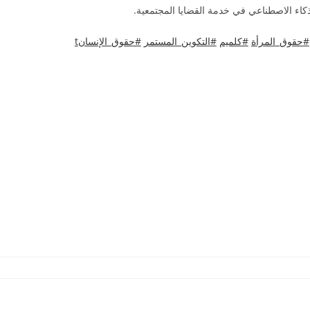
ذكاء الاصطناعي في خدمة القضايا المجتمعية.
#حقوق_المرأة
#كلميم
#التكوين_المستمر
#حقوق_الإنسانt