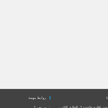
ا
روابط مهمة
مة عائشتو 2، الطابق الثاني،
من نحن ؟