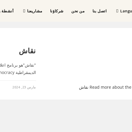
Lang
اتصل بنا
من نحن
شركاؤنا
مشاريعنا
أنشطة و
نقاش
نقاش
"نقاش"هو برنامج اعل
الديمقراطية Dialogue for Democracy خلال…
مارس 23, 2024